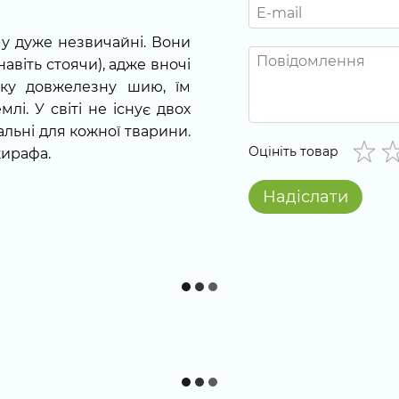
му дуже незвичайні. Вони
авіть стоячи), адже вночі
ку довжелезну шию, їм
і. У світі не існує двох
альні для кожної тварини.
Оцініть товар
жирафа.
Надіслати