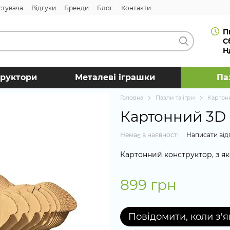
стувача
Відгуки
Бренди
Блог
Контакти
П
С
Н
труктори
Металеві іграшки
Па
Головна
Пазли та ігри
Картон
Картонний 3D
Немає в наявності
Написати від
Картонний конструктор, з як
899 грн
Повідомити, коли з'