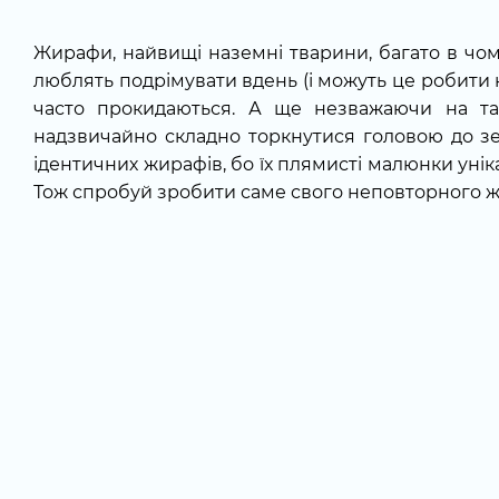
Жирафи, найвищі наземні тварини, багато в чо
люблять подрімувати вдень (і можуть це робити н
часто прокидаються. А ще незважаючи на та
надзвичайно складно торкнутися головою до земл
ідентичних жирафів, бо їх плямисті малюнки унік
Тож спробуй зробити саме свого неповторного 