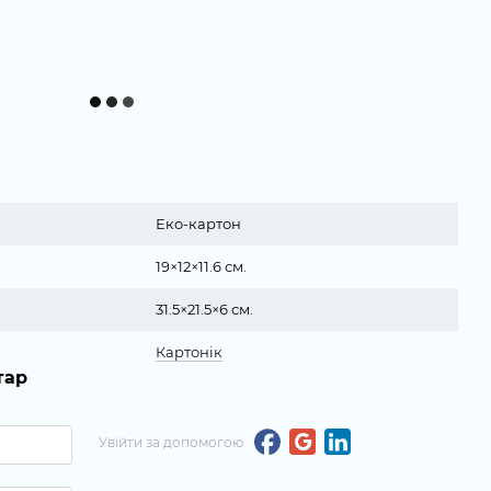
Еко-картон
19×12×11.6 см.
31.5×21.5×6 см.
Картонік
тар
Увійти за допомогою