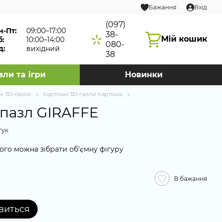
Бажання
Вхід
(097)
н-Пт:
09:00–17:00
38-
Мій кошик
б:
10:00–14:00
080-
д:
вихідний
38
зли та ігри
Новинки
ні 3D-пазли
Картонні 3D-пазли Картонік
 пазл GIRAFFE
гук
ого можна зібрати об'ємну фігуру
В бажання
явиться