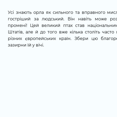
Усі знають орла як сильного та вправного мисл
гостріший за людський. Він навіть може роз
промені! Цей великий птах став національн
Штатів, але й до того вже кілька століть час
різних європейських країн. Збери цю благор
зазирни їй у вічі.