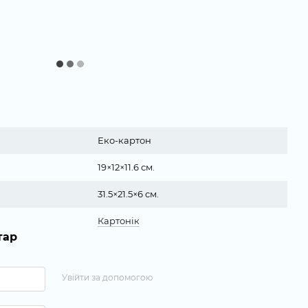
Еко-картон
19×12×11.6 см.
31.5×21.5×6 см.
Картонік
тар
Увійти за допомогою