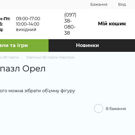
Бажання
Вхід
(097)
н-Пт:
09:00–17:00
38-
Мій кошик
б:
10:00–14:00
080-
д:
вихідний
38
зли та ігри
Новинки
ні 3D-пазли
Картонні 3D-пазли Картонік
 пазл Орел
ого можна зібрати об'ємну фігуру
В бажання