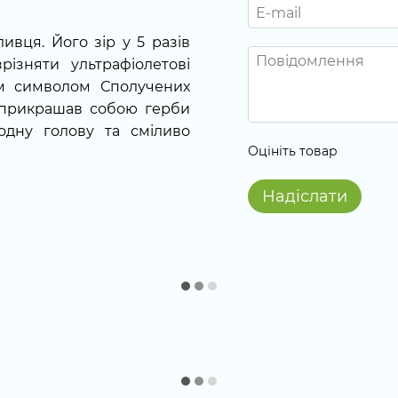
ивця. Його зір у 5 разів
різняти ультрафіолетові
им символом Сполучених
то прикрашав собою герби
одну голову та сміливо
Оцініть товар
Надіслати