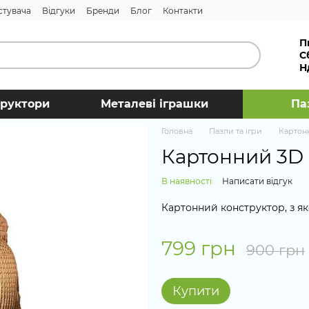
стувача
Відгуки
Бренди
Блог
Контакти
П
С
Н
труктори
Металеві іграшки
Па
Головна
Пазли та ігри
Картон
Картонний 3D
В наявності
Написати відгук
Картонний конструктор, з як
799 грн
900 грн
Купити