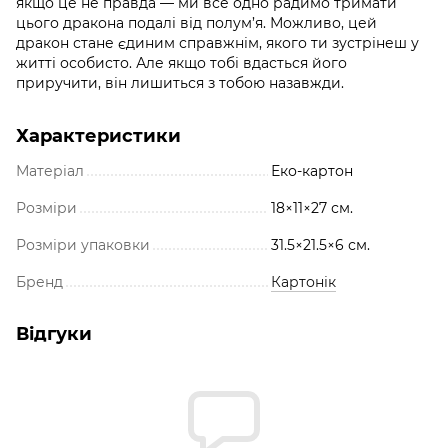
якщо це не правда — ми все одно радимо тримати
цього дракона подалі від полум’я. Можливо, цей
дракон стане єдиним справжнім, якого ти зустрінеш у
житті особисто. Але якщо тобі вдасться його
приручити, він лишиться з тобою назавжди.
Характеристики
Матеріал
Еко-картон
Розміри
18×11×27 см.
Розміри упаковки
31.5×21.5×6 см.
Бренд
Картонік
Відгуки