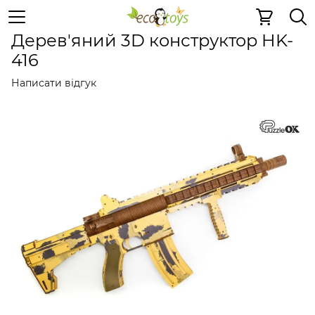
Дерев'яні конструктори
Дерев'яні конструктори
Дер
Дерев'яний 3D конструктор HK-
416
Написати відгук