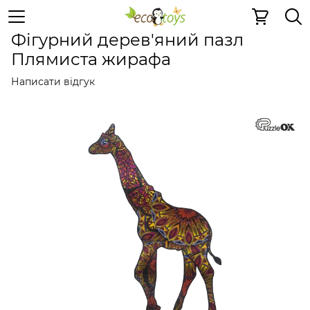
Пазли та ігри
Дерев'яні 2D пазли
Дерев'яні 2D пазли
Фігурний дерев'яний пазл
Плямиста жирафа
Написати відгук