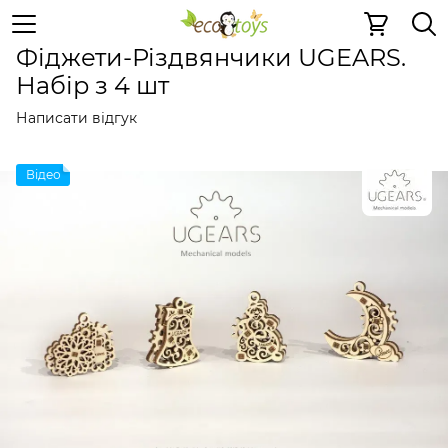
Дерев'яні конструктори
Механічні 3D пазли
Механіч
Фіджети-Різдвянчики UGEARS.
Набір з 4 шт
Написати відгук
Відео