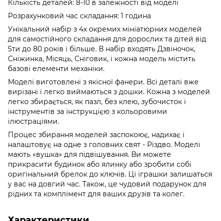
Кількість деталей: 8-10 в залежності від моделі
Розрахунковий час складання: 1 година
Унікальний набір з 4х окремих мініатюрних моделей
для самостійного складання для дорослих та дітей від
5ти до 80 років і більше. В набір входять Дзвіночок,
Сніжинка, Місяць, Сніговик, і кожна модель містить
базові елементи механіки.
Моделі виготовлені з якісної фанери. Всі деталі вже
вирізані і легко виймаються з дошки. Кожна з моделей
легко збирається, як пазл, без клею, зубочисток і
інструментів за інструкцією з кольоровими
ілюстраціями.
Процес збирання моделей заспокоює, надихає і
налаштовує на одне з головних свят - Різдво. Моделі
мають «вушка» для підвішування. Ви можете
прикрасити будинок або ялинку або зробити собі
оригінальний брелок до ключів. Ці іграшки залишаться
у вас на довгий час. Також, це чудовий подарунок для
рідних та комплімент для ваших друзів та колег.
Характеристики