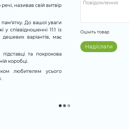
речі, називав свій витвір
пам'ятку. До вашої уваги
 у співвідношенні 11:1 із
Оцініть товар
д дешевих варіантів, має
Надіслати
 підставці та покрокова
ній коробці.
ком любителям усього
.