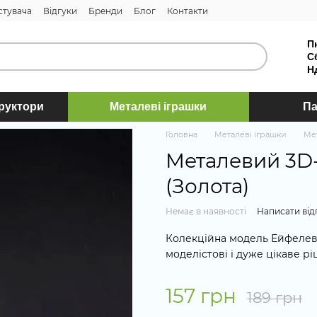
стувача
Відгуки
Бренди
Блог
Контакти
П
С
Н
труктори
Металеві іграшки
Па
Головна
Металеві іграшки
Ме
Металевий 3D
(Золота)
Немає в наявності
Написати від
Колекційна модель Ейфелево
моделістові і дуже цікаве рі
157 грн
189 грн