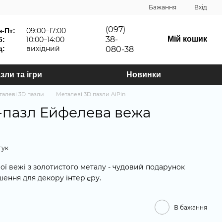
Бажання
Вхід
(097)
09:00–17:00
н-Пт:
38-
Мій кошик
10:00–14:00
б:
вихідний
д:
080-38
зли та ігри
Новинки
талеві 3D пазли
Металеві 3D пазли AiPin
-пазл Ейфелева вежа
гук
ї вежі з золотистого металу - чудовий подарунок
шення для декору інтер'єру.
В бажання