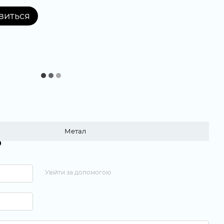
явиться
Метал
р
Увійти за допомогою