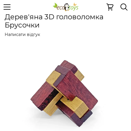
Дерев'яні конструктори
Дерев'яні головоломки
Дере
Дерев'яна 3D головоломка
Брусочки
Написати відгук