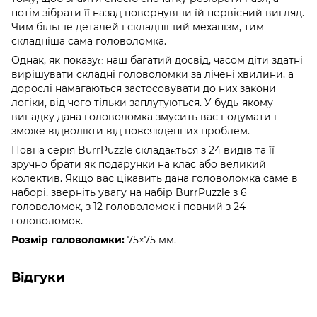
потім зібрати її назад повернувши їй первісний вигляд.
Чим більше деталей і складніший механізм, тим
складніша сама головоломка.
Однак, як показує наш багатий досвід, часом діти здатні
вирішувати складні головоломки за лічені хвилини, а
дорослі намагаються застосовувати до них закони
логіки, від чого тільки заплутуються. У будь-якому
випадку дана головоломка змусить вас подумати і
зможе відволікти від повсякденних проблем.
Повна серія BurrPuzzle складається з 24 видів та її
зручно брати як подарунки на клас або великий
колектив. Якщо вас цікавить дана головоломка саме в
наборі, зверніть увагу на набір BurrPuzzle з 6
головоломок, з 12 головоломок і повний з 24
головоломок.
Розмір головоломки:
75×75 мм.
Відгуки