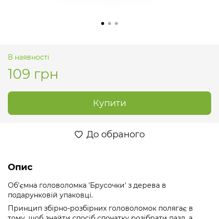
В наявності
109 грн
Купити
До обраного
Опис
Об'ємна головоломка 'Брусочки' з дерева в
подарунковій упаковці.
Принцип збірно-розбірних головоломок полягає в
тому, щоб знайти спосіб спочатку розібрати пазл, а