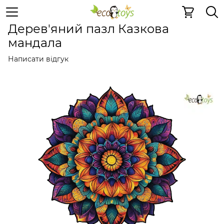
Пазли та ігри
Дерев'яні 2D пазли
Дерев'яні 2D пазли
Дерев'яний пазл Казкова
мандала
Написати відгук