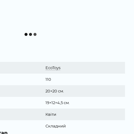
EcoToys
110
20×20 см.
19×12×4,5 см.
Квіти
Складний
тар