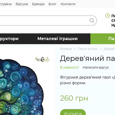
стувача
Відгуки
Бренди
Блог
Контакти
П
С
Н
труктори
Металеві іграшки
Па
Головна
Пазли та ігри
Дерев'
Дерев'яний па
В наявності
Написати відгук
Фігурний дерев'яний пазл «
різної форми.
260 грн
Купити