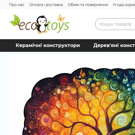
Перейти до основного контенту
Про нас
Оплата і доставка
Обмін та повернення
Угода кори
Керамічні конструктори
Дерев'яні конс