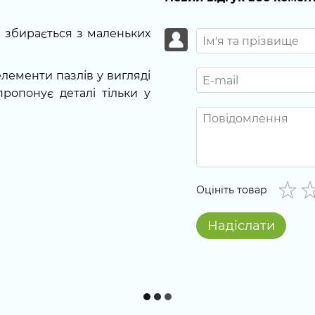
й збирається з маленьких
 елементи пазлів у вигляді
 пропонує деталі тільки у
Оцініть товар
Надіслати