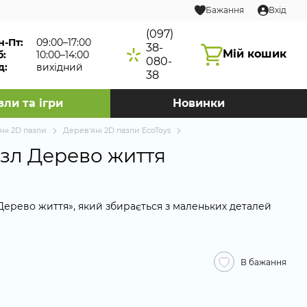
Бажання
Вхід
(097)
н-Пт:
09:00–17:00
38-
Мій кошик
б:
10:00–14:00
080-
д:
вихідний
38
зли та ігри
Новинки
яні 2D пазли
Дерев'яні 2D пазли EcoToys
зл Дерево життя
Дерево життя», який збирається з маленьких деталей
В бажання