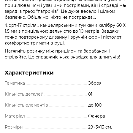
прицілюванням і уявними пострілами, він і справді має
заряд із трьох “патронів”! Це дуже весело і цілком
безпечно. Обіцяємо, ніхто не постраждає.
Форт-17 стріляє канцелярськими гумками калібру 60 Х
1,5 мм з прицільною дальністю до 10 метрів. Завдяки
точно повтореному дизайну і зручній формі пістолет
комфортно тримати в руці.
Натягніть резинку між прицілом та барабаном і
стріляйте. Це справжнісінька знахідка для шпигунів!
Характеристики
Тематика
Зброя
Кількість деталей
81
Кількість елементів
до 100
Матеріал
Фанера
Розміри
29×3×13 см.