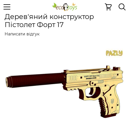
Дерев'яні конструктори
Дерев'яні конструктори
Дер
Дерев'яний конструктор
Пістолет Форт 17
Написати відгук