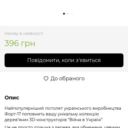
Немає в наявності
396 грн
Повідомити, коли з'явиться
До обраного
Опис
Найпопулярніший пістолет українського виробництва
Форт-17 поповнить вашу унікальну колекцію
дерев’яних 3D-конструкторів “Війна в Україні”
Це не просто іграшка з дерева, яка обмежена уявним