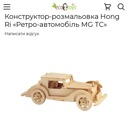
Дерев'яні конструктори
Дерев'яні конструктори
Дер
Конструктор-розмальовка Hong
Ri «Ретро-автомобіль MG TC»
Написати відгук