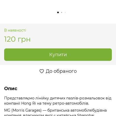
В наявності
120 грн
Купити
До обраного
Опис
Представляємо лінійку дитячих пазлів-розмальовок від
компанії Hong Ri на тему ретро-автомобілів.
MG (Morris Garages) — британська автомобілебудівна
компанія, власником якої є китайська Shanghai