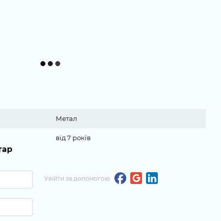
Метал
від 7 років
тар
Увійти за допомогою