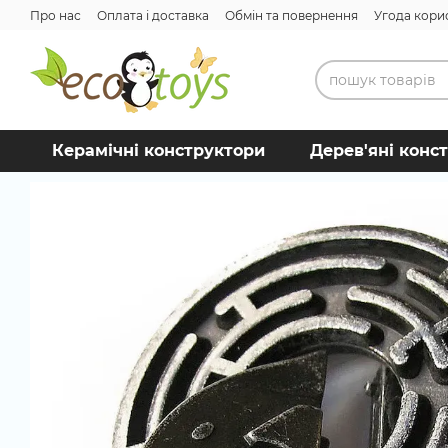
Перейти до основного контенту
Про нас
Оплата і доставка
Обмін та повернення
Угода кори
Керамічні конструктори
Дерев'яні конс