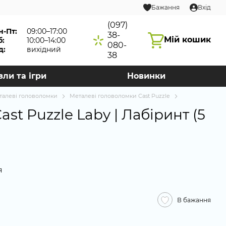
Бажання
Вхід
(097)
н-Пт:
09:00–17:00
38-
Мій кошик
б:
10:00–14:00
080-
д:
вихідний
38
зли та ігри
Новинки
талеві головоломки
Металеві головоломки Cast Puzzle
st Puzzle Laby | Лабіринт (5
я
В бажання