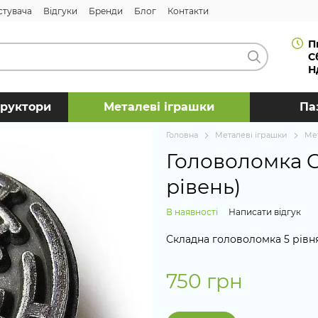
стувача
Відгуки
Бренди
Блог
Контакти
П
С
Н
труктори
Металеві іграшки
Па
Головна
Металеві іграшки
Ме
Головоломка Ca
рівень)
В наявності
Написати відгук
Складна головоломка 5 рівн
750 грн