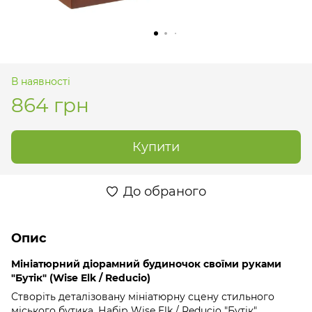
В наявності
864 грн
Купити
До обраного
Опис
Мініатюрний діорамний будиночок своїми руками
"Бутік" (Wise Elk / Reducio)
Створіть деталізовану мініатюрну сцену стильного
міського бутика. Набір Wise Elk / Reducio "Бутік"