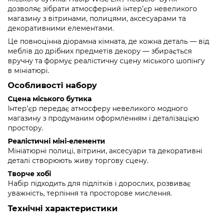
дозволяє зібрати атмосферний інтер’єр невеликого
магазину з вітринами, полицями, аксесуарами та
декоративними елементами.
Це повноцінна діорамна кімната, де кожна деталь — від
меблів до дрібних предметів декору — збирається
вручну та формує реалістичну сцену міського шопінгу
в мініатюрі.
Особливості набору
Сцена міського бутика
Інтер’єр передає атмосферу невеликого модного
магазину з продуманим оформленням і деталізацією
простору.
Реалістичні міні-елементи
Мініатюрні полиці, вітрини, аксесуари та декоративні
деталі створюють живу торгову сцену.
Творче хобі
Набір підходить для підлітків і дорослих, розвиває
уважність, терпіння та просторове мислення.
Технічні характеристики