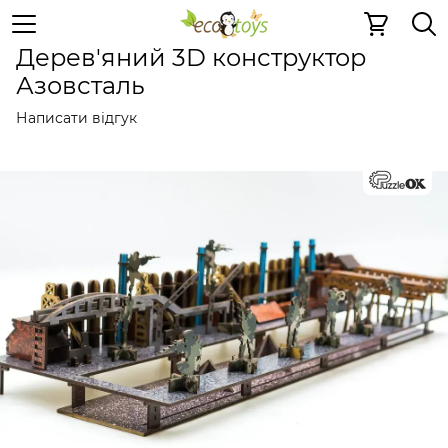
Дерев'яні конструктори
Дерев'яні конструктори
Дер
Дерев'яний 3D конструктор
Азовсталь
Написати відгук