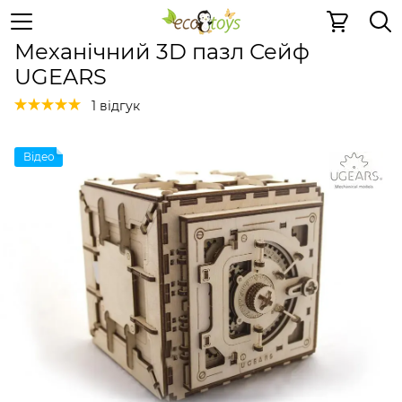
Дерев'яні конструктори
Механічні 3D пазли
Механіч
Механічний 3D пазл Сейф
UGEARS
1 відгук
Відео