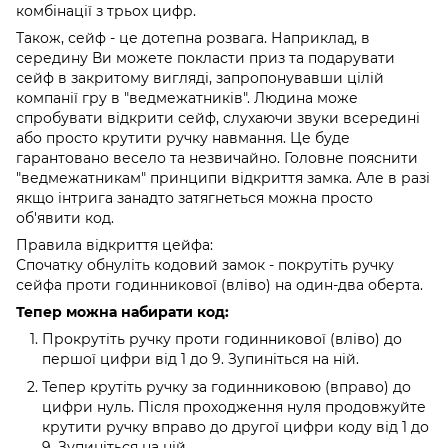
комбінації з трьох цифр.
Також, сейф - це дотепна розвага. Наприклад, в
середину Ви можете покласти приз та подарувати
сейф в закритому вигляді, запропонувавши цілій
компанії гру в "ведмежатників". Людина може
спробувати відкрити сейф, слухаючи звуки всередині
або просто крутити ручку навмання. Це буде
гарантовано весело та незвичайно. Головне пояснити
"ведмежатникам" принципи відкриття замка. Але в разі
якщо інтрига занадто затягнеться можна просто
об'явити код.
Правила відкриття цейфа:
Спочатку обнуліть кодовий замок - покрутіть ручку
сейфа проти годинникової (вліво) на один-два оберта.
Тепер можна набирати код:
Прокрутіть ручку проти годинникової (вліво) до
першої цифри від 1 до 9. Зупиніться на ній.
Тепер крутіть ручку за годинниковою (вправо) до
цифри нуль. Після проходження нуля продовжуйте
крутити ручку вправо до другої цифри коду від 1 до
9. Зупиніться на ній.