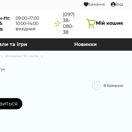
Бажання
Вхід
(097)
н-Пт:
09:00–17:00
38-
Мій кошик
б:
10:00–14:00
080-
д:
вихідний
38
зли та ігри
Новинки
Механічні 3D пазли
гук
В бажання
явиться