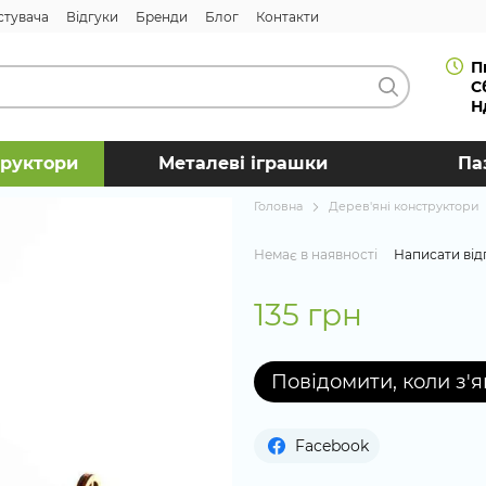
стувача
Відгуки
Бренди
Блог
Контакти
П
С
Н
труктори
Металеві іграшки
Па
Головна
Дерев'яні конструктори
Немає в наявності
Написати від
135 грн
Повідомити, коли з'
Facebook