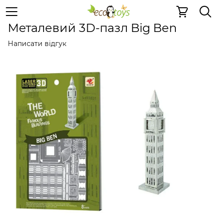
Металеві іграшки
Металеві 3D пазли
Металеві 3D па
Металевий 3D-пазл Big Ben
Написати відгук