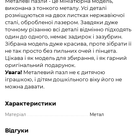
Металеві пазли - це мініатюрна модель,
виконана з тонкого металу. Усі деталі
розміщуються на двох листках нержавіючої
сталі, обробленої лазером. Завдяки дуже
точному різанню всі деталі відмінно підходять
один до одного, немає задирок і зазубрин.
Зібрана модель дуже красива, проте зібрати її
не так просто без пильних очей і пінцета.
Цікава і як модель для збирання, і як гарний
оригінальний подарунок.
Увага!
Металевий пазл не є дитячою
іграшкою, і дітям дошкільного віку його не
можна давати.
Характеристики
Матеріал
Метал
Відгуки