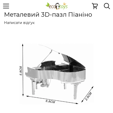
Металеві іграшки
Металеві 3D пазли
Металеві 3D па
Металевий 3D-пазл Піаніно
Написати відгук