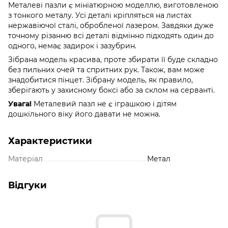
Металеві пазли є мініатюрною моделлю, виготовленою
з тонкого металу. Усі деталі кріпляться на листах
нержавіючої сталі, обробленої лазером. Завдяки дуже
точному різанню всі деталі відмінно підходять один до
одного, немає задирок і зазубрин.
Зібрана модель красива, проте збирати її буде складно
без пильних очей та спритних рук. Також, вам може
знадобитися пінцет. Зібрану модель, як правило,
зберігають у захисному боксі або за склом на серванті.
Увага!
Металевий пазл не є іграшкою і дітям
дошкільного віку його давати не можна.
Характеристики
Матеріал
Метал
Відгуки