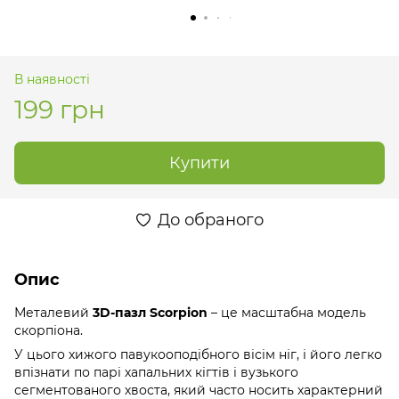
В наявності
199 грн
Купити
До обраного
Опис
Металевий
3D-пазл Scorpion
– це масштабна модель
скорпіона.
У цього хижого павукооподібного вісім ніг, і його легко
впізнати по парі хапальних кігтів і вузького
сегментованого хвоста, який часто носить характерний