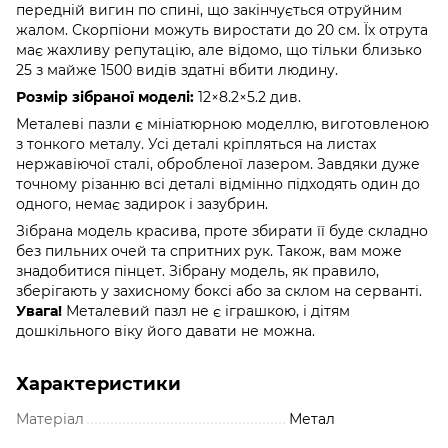
передній вигин по спині, що закінчується отруйним
жалом. Скорпіони можуть виростати до 20 см. Їх отрута
має жахливу репутацію, але відомо, що тільки близько
25 з майже 1500 видів здатні вбити людину.
Розмір зібраної моделі:
12×8.2×5.2 див.
Металеві пазли є мініатюрною моделлю, виготовленою
з тонкого металу. Усі деталі кріпляться на листах
нержавіючої сталі, обробленої лазером. Завдяки дуже
точному різанню всі деталі відмінно підходять один до
одного, немає задирок і зазубрин.
Зібрана модель красива, проте збирати її буде складно
без пильних очей та спритних рук. Також, вам може
знадобитися пінцет. Зібрану модель, як правило,
зберігають у захисному боксі або за склом на серванті.
Увага!
Металевий пазл не є іграшкою, і дітям
дошкільного віку його давати не можна.
Характеристики
Матеріал
Метал