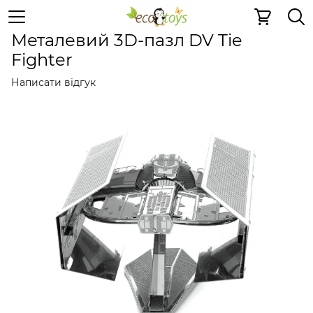
Металеві іграшки
Металеві 3D пазли
Металеві 3D па
Металевий 3D-пазл DV Tie
Fighter
Написати відгук