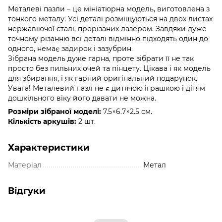
Металеві пазли – це мініатюрна модель, виготовлена ​​з
тонкого металу. Усі деталі розміщуються на двох листах
нержавіючої сталі, прорізаних лазером. Завдяки дуже
точному різанню всі деталі відмінно підходять один до
одного, немає задирок і зазубрин.
Зібрана модель дуже гарна, проте зібрати її не так
просто без пильних очей та пінцету. Цікава і як модель
для збирання, і як гарний оригінальний подарунок.
Увага! Металевий пазл не є дитячою іграшкою і дітям
дошкільного віку його давати не можна.
Розміри зібраної моделі:
7.5×6.7×2.5 см.
Кількість аркушів:
2 шт.
Характеристики
Матеріал
Метал
Відгуки