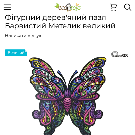
Пазли та ігри
Дерев'яні 2D пазли
Дерев'яні 2D пазли
Фігурний дерев'яний пазл
Барвистий Метелик великий
Написати відгук
Великий