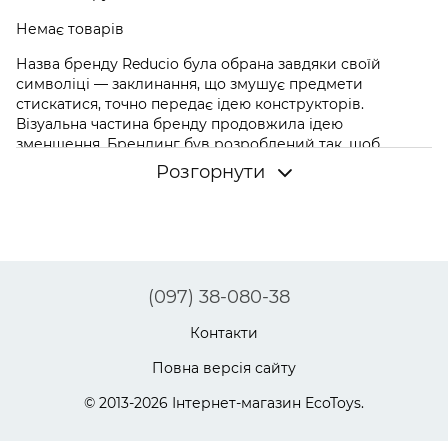
Немає товарів
Назва бренду Reducio була обрана завдяки своїй
символіці — заклинання, що змушує предмети
стискатися, точно передає ідею конструкторів.
Візуальна частина бренду продовжила ідею
зменшення. Брендинг був розроблений так, щоб
передати відчуття гри та магії, залучаючи як дітей, так і
Розгорнути
батьків.
Сьогодні асортиментна матриця бренду включає до 70
різних наборів, які відтворюють відомі споруди у
мініатюрі. Іграшки продаються на різних ринках, що
свідчить про їхню універсальність та привабливість.
Бренд продовжує розвиватися, зберігаючи свою
(097) 38-080-38
магічну атмосферу та пропонуючи дітям унікальні
можливості для творчості та навчання.
Контакти
Reducio є чудовим прикладом того, як ідеї з
Повна версія сайту
фантастичного світу можуть стати основою для
успішного комерційного продукту.
© 2013-2026 Інтернет-магазин EcoToys.