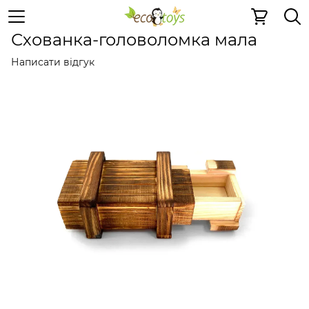
Дерев'яні конструктори
Дерев'яні головоломки
Дере
Схованка-головоломка мала
Написати відгук