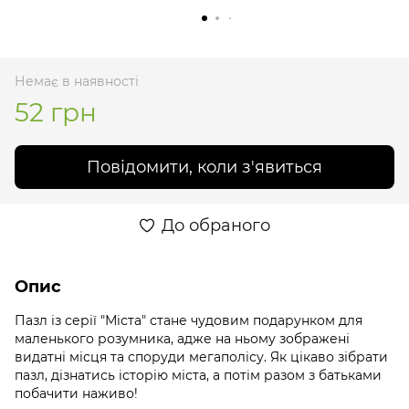
Немає в наявності
52 грн
Повідомити, коли з'явиться
До обраного
Опис
Пазл із серії "Міста" стане чудовим подарунком для
маленького розумника, адже на ньому зображені
видатні місця та споруди мегаполісу. Як цікаво зібрати
пазл, дізнатись історію міста, а потім разом з батьками
побачити наживо!