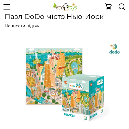
Пазли та ігри
Картонні 2D пазли
Картонні 2D пазли
Пазл DoDo місто Нью-Йорк
Написати відгук