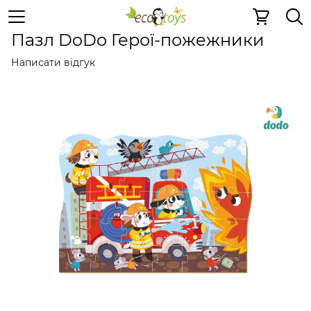
Пазли та ігри
Картонні 2D пазли
Картонні 2D пазли
Пазл DoDo Герої-пожежники
Написати відгук