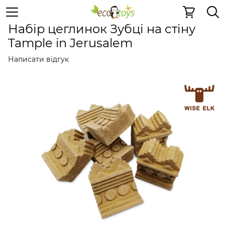
Керамічні конструктори
Набір цеглинок Зубці на стін
Набір цеглинок Зубці на стіну
Tample in Jerusalem
Написати відгук