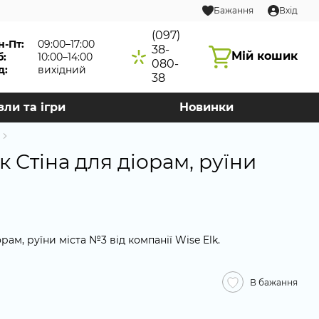
Бажання
Вхід
(097)
н-Пт:
09:00–17:00
38-
Мій кошик
б:
10:00–14:00
080-
д:
вихідний
38
зли та ігри
Новинки
 Стіна для діорам, руїни
рам, руїни міста №3 від компанії Wise Elk.
В бажання