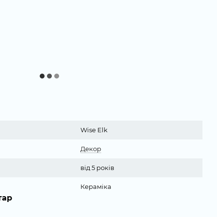
Wise Elk
Декор
від 5 років
Кераміка
тар