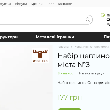
стувача
Відгуки
Бренди
Блог
Контакти
П
С
Н
труктори
Металеві іграшки
Па
Головна
Керамічні конструктори
Набір цеглинок
міста №3
В наявності
Написати відгук
Набір цеглинок Стіна для діо
177 грн