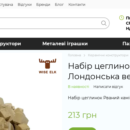
стувача
Відгуки
Бренди
Блог
Контакти
П
С
Н
труктори
Металеві іграшки
Па
Головна
Керамічні конструктори
Набір цеглино
Лондонська в
В наявності
Написати відгук
Набір цеглинок Рваний камін
213 грн