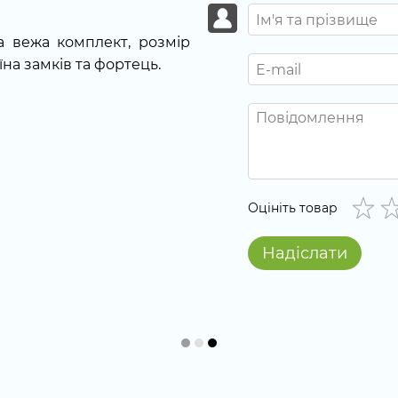
а вежа комплект, розмір
їна замків та фортець.
Оцініть товар
Надіслати