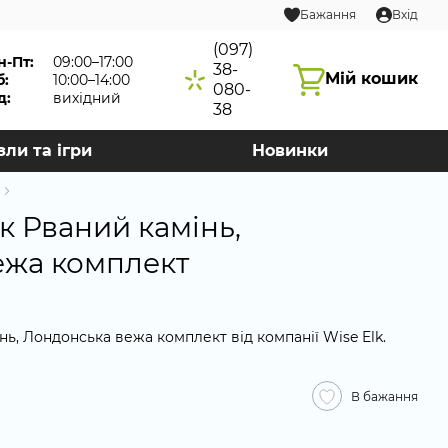
Бажання
Вхід
(097)
н-Пт:
09:00–17:00
38-
Мій кошик
б:
10:00–14:00
080-
д:
вихідний
38
зли та ігри
Новинки
к Рваний камінь,
ежа комплект
ь, Лондонська вежа комплект від компанії Wise Elk.
В бажання