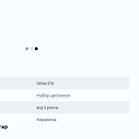
Wise Elk
Набір цеглинок
від 5 років
Кераміка
тар