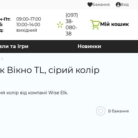
Бажання
Вхід
(097)
н-Пт:
09:00–17:00
38-
Мій кошик
б:
10:00–14:00
080-
д:
вихідний
38
зли та ігри
Новинки
 Вікно TL, сірий колір
й колір від компанії Wise Elk.
В бажання