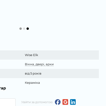
Wise Elk
Вікна, двері, арки
від 5 років
Кераміка
тар
Увійти за допомогою