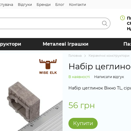
стувача
Відгуки
Бренди
Блог
Контакти
П
С
Н
труктори
Металеві іграшки
Па
Головна
Керамічні конструктори
Набір цеглинок
В наявності
Написати відгук
Набір цеглинок Вікно TL, сіри
56 грн
Купити