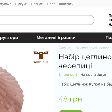
стувача
Відгуки
Бренди
Блог
Контакти
П
С
Н
труктори
Металеві іграшки
Па
Головна
Керамічні конструктори
Набір цеглино
черепиці
В наявності
Написати відгук
Набір цеглинок Купол на башт
48 грн