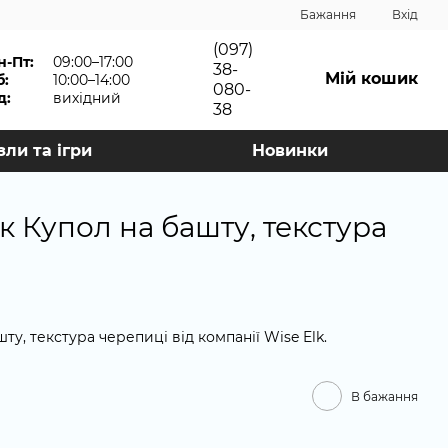
Бажання
Вхід
(097)
н-Пт:
09:00–17:00
38-
Мій кошик
б:
10:00–14:00
080-
д:
вихідний
38
зли та ігри
Новинки
к Купол на башту, текстура
у, текстура черепиці від компанії Wise Elk.
В бажання