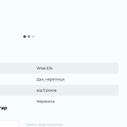
Wise Elk
Дах, черепиця
від 5 років
Кераміка
тар
Увійти за допомогою