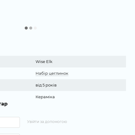
Wise Elk
Набір цеглинок
від 5 років
Кераміка
тар
Увійти за допомогою