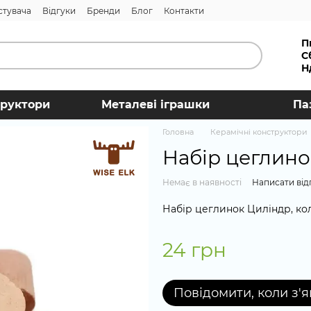
стувача
Відгуки
Бренди
Блог
Контакти
П
С
Н
труктори
Металеві іграшки
Па
Головна
Керамічні конструктори
Набір цеглино
Немає в наявності
Написати від
Набір цеглинок Циліндр, кол
24 грн
Повідомити, коли з'