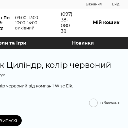
Бажання
Вхід
(097)
н-Пт:
09:00–17:00
38-
Мій кошик
б:
10:00–14:00
080-
д:
вихідний
38
зли та ігри
Новинки
к Циліндр, колір червоний
гук
ір червоний від компанії Wise Elk.
В бажання
явиться