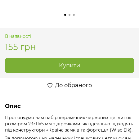
В наявності
155 грн
Купити
До обраного
Опис
Пропонуємо вам набір керамічних червоних цеглинок
розміром 23×11×5 мм з дірочками, які ідеально підходять
під конструктори «Країна замків та фортець» (Wise Elk).
За допомогою цих маленьких іграшкових цеглинок ви