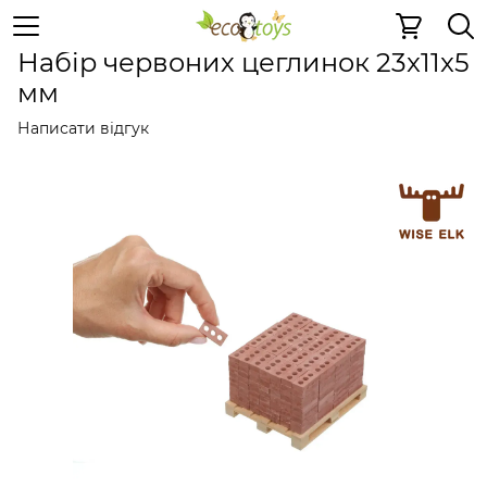
Керамічні конструктори
Набір червоних цеглинок 23x
Набір червоних цеглинок 23x11x5
мм
Написати відгук