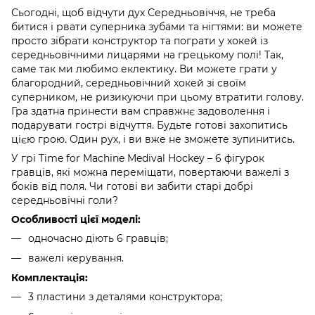
Сьогодні, щоб відчути дух Середньовіччя, не треба
битися і рвати суперника зубами та нігтями: ви можете
просто зібрати конструктор та пограти у хокей із
середньовічними лицарями на грецькому полі! Так,
саме так ми любимо еклектику. Ви можете грати у
благородний, середньовічний хокей зі своїм
суперником, не ризикуючи при цьому втратити голову.
Гра здатна принести вам справжнє задоволення і
подарувати гострі відчуття. Будьте готові захопитись
цією грою. Один рух, і ви вже не зможете зупинитись.
У грі Time for Machine Medival Hockey – 6 фігурок
гравців, які можна переміщати, повертаючи важелі з
боків від поля. Чи готові ви забити старі добрі
середньовічні голи?
Особливості цієї моделі:
одночасно діють 6 гравців;
важелі керування.
Комплектація:
3 пластини з деталями конструктора;