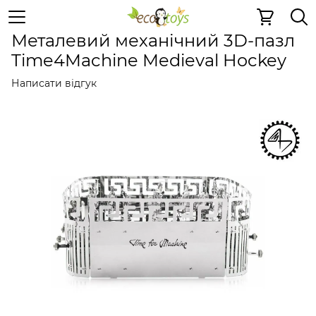
Металеві іграшки
Металеві механічні 3D-пазли
Метал
Металевий механічний 3D-пазл
Time4Machine Medieval Hockey
Написати відгук