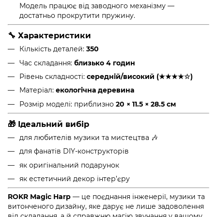
Модель працює від заводного механізму —
достатньо прокрутити пружину.
🔧 Характеристики
Кількість деталей:
350
Час складання:
близько 4 годин
Рівень складності:
середній/високий (★★★★☆)
Матеріал:
екологічна деревина
Розмір моделі: приблизно
20 × 11.5 × 28.5 см
🎁 Ідеальний вибір
для любителів музики та мистецтва 🎶
для фанатів DIY-конструкторів
як оригінальний подарунок
як естетичний декор інтер’єру
ROKR Magic Harp
— це поєднання інженерії, музики та
витонченого дизайну, яке дарує не лише задоволення
від складання, а й справжню магію звучання у вашому