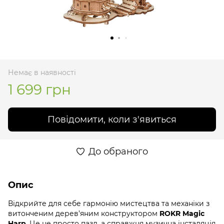
Немає в наявності
1 699 грн
Повідомити, коли з'явиться
До обраного
Опис
Відкрийте для себе гармонію мистецтва та механіки з
витонченим дерев’яним конструктором
ROKR Magic
Harp
. Це не просто пазл, а справжня музична інсталяція