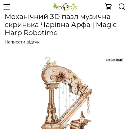
Дерев'яні конструктори
Механічні 3D пазли
Механічн
Механічний 3D пазл музична
скринька Чарівна Арфа | Magic
Harp Robotime
Написати відгук