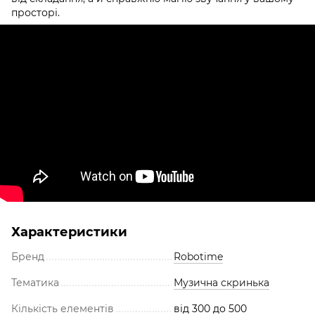
просторі.
Характеристики
Бренд
Robotime
Тематика
Музична скринька
Кількість елементів
від 300 до 500