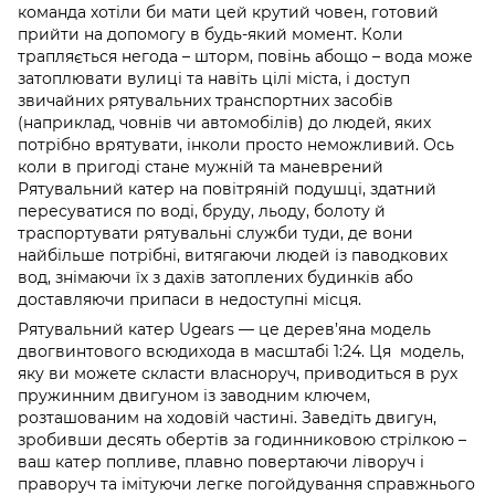
команда хотіли би мати цей крутий човен, готовий
прийти на допомогу в будь-який момент. Коли
трапляється негода – шторм, повінь абощо – вода може
затоплювати вулиці та навіть цілі міста, і доступ
звичайних рятувальних транспортних засобів
(наприклад, човнів чи автомобілів) до людей, яких
потрібно врятувати, інколи просто неможливий. Ось
коли в пригоді стане мужній та маневрений
Рятувальний катер на повітряній подушці, здатний
пересуватися по воді, бруду, льоду, болоту й
траспортувати рятувальні служби туди, де вони
найбільше потрібні, витягаючи людей із паводкових
вод, знімаючи їх з дахів затоплених будинків або
доставляючи припаси в недоступні місця.
Рятувальний катер Ugears — це дерев’яна модель
двогвинтового всюдихода в масштабі 1:24. Ця модель,
яку ви можете скласти власноруч, приводиться в рух
пружинним двигуном із заводним ключем,
розташованим на ходовій частині. Заведіть двигун,
зробивши десять обертів за годинниковою стрілкою –
ваш катер попливе, плавно повертаючи ліворуч і
праворуч та імітуючи легке погойдування справжнього