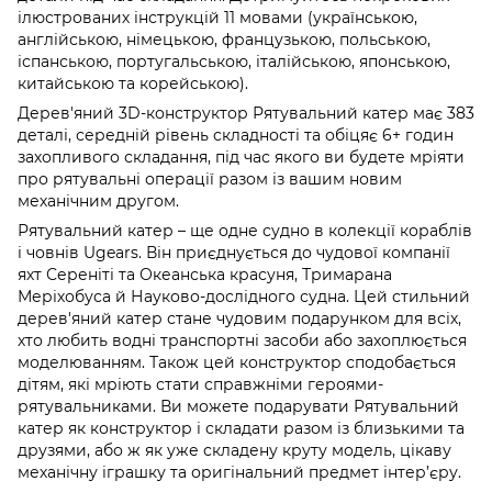
ілюстрованих інструкцій 11 мовами (українською,
англійською, німецькою, французькою, польською,
іспанською, португальською, італійською, японською,
китайською та корейською).
Дерев'яний 3D-конструктор Рятувальний катер має 383
деталі, середній рівень складності та обіцяє 6+ годин
захопливого складання, під час якого ви будете мріяти
про рятувальні операції разом із вашим новим
механічним другом.
Рятувальний катер – ще одне судно в колекції кораблів
і човнів Ugears. Він приєднується до чудової компанії
яхт Сереніті та Океанська красуня, Тримарана
Меріхобуса й Науково-дослідного судна. Цей стильний
дерев'яний катер стане чудовим подарунком для всіх,
хто любить водні транспортні засоби або захоплюється
моделюванням. Також цей конструктор сподобається
дітям, які мріють стати справжніми героями-
рятувальниками. Ви можете подарувати Рятувальний
катер як конструктор і складати разом із близькими та
друзями, або ж як уже складену круту модель, цікаву
механічну іграшку та оригінальний предмет інтер’єру.