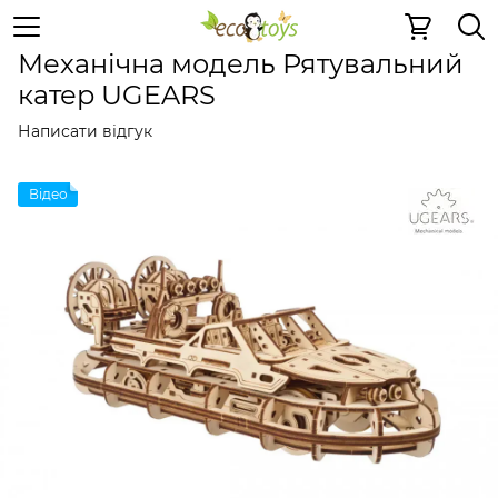
Дерев'яні конструктори
Механічні 3D пазли
Механіч
Механічна модель Рятувальний
катер UGEARS
Написати відгук
Відео