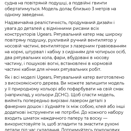
судна на повітряній подушці, а подвійні гвинти
обертатимуться. Модель долає близько 3 метрів на
одному заведенні.
Надзвичайна реалістичність, продуманий дизайн і
увага до деталей є відмінними рисами всіх
конструкторів Ugears. Рятувальний катер має широку
повітряну подушку, рухливий ручний вентилятор у
носовій частині, вентилятори з лазерним гравіюванням
на кормі, штурвал і кабіну з сидінням для чотирьох осіб,
два рятувальних кола, фари, вбудовані в носову
частину, і пошукові вогні, встановлені в кормовій
частині кабіни для нічних рятувальних робіт.
Як і всі моделі Ugears, Рятувальний катер виготовлено
з високоякісного дерева. Ви можете залишити модель
у її природному кольорі або пофарбувати на свій смак
(наприклад, у кольори ДСНС). Щоб сласти модель,
вийміть попередньо вирізані лазером деталі з
фанерних дошок і з’єднайте їх між собою, клей або інші
додаткові інструменти не потрібні. До кожного набору
входить шматок наждачного паперу та воску —
використовуйте їх, щоб згладити та змастити рухомі
детали під час складання. Дотримуйтесь покрокових