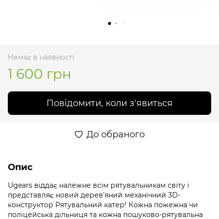
Немає в наявності
1 600 грн
Повідомити, коли з'явиться
До обраного
Опис
Ugears віддає належне всім рятувальникам світу і
представляє новий дерев'яний механічний 3D-
конструктор Рятувальний катер! Кожна пожежна чи
поліцейська дільниця та кожна пошуково-рятувальна