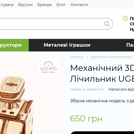
стувача
Відгуки
Бренди
Блог
Контакти
П
С
Н
труктори
Металеві іграшки
Па
Головна
Дерев'яні конструктори
Механічний 3
Лічильник UG
Немає в наявності
Написати від
Збірна механічна модель з 
650 грн