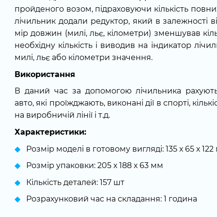
пройденого возом, підраховуючи кількість повних
лічильник додали редуктор, який в залежності ві
мір довжин (милі, льє, кілометри) зменшував кіл
необхідну кількість і виводив на індикатор ліч
милі, льє або кілометри значення.
Використання
В даний час за допомогою лічильника рахують 
авто, які проїжджають, виконані дії в спорті, кіль
на виробничій лінії і т.д.
Характеристики:
Розмір моделі в готовому вигляді: 135 х 65 х 122
Розмір упаковки: 205 х 188 х 63 мм
Кількість деталей: 157 шт
Розрахунковий час на складання: 1 година