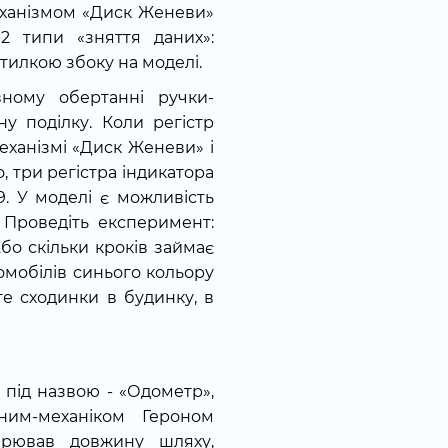
механізмом «Диск Женеви»
 2 типи «зняття даних»:
тилкою збоку на моделі.
ному обертанні ручки-
ну поділку. Коли регістр
еханізмі «Диск Женеви» і
, три регістра індикатора
9. У моделі є можливість
 Проведіть експеримент:
Або скільки кроків займає
томобілів синього кольору
те сходинки в будинку, в
 під назвою - «Одометр»,
им-механіком Героном
ірював довжину шляху,