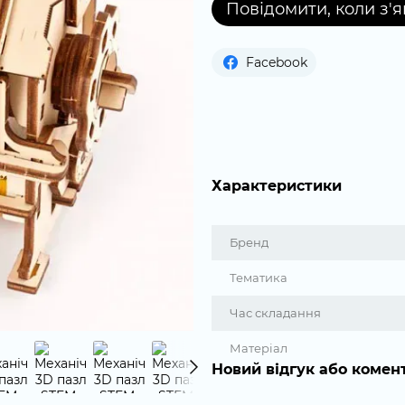
Повідомити, коли з'
Facebook
Характеристики
Бренд
Тематика
Час складання
Матеріал
Новий відгук або комен