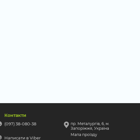
Контакти
(097) 38-080-38
пр. Металургів, 6, м.
Запоріжжя, Україна
Мапа проїзду
Написати в Viber