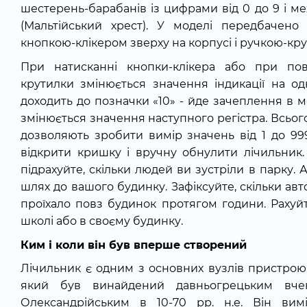
шестерень-барабанів із цифрами від 0 до 9 і 
(Мальтійський хрест). У моделі передбачено
кнопкою-клікером зверху на корпусі і ручкою-кру
При натисканні кнопки-клікера або при пов
крутилки змінюється значення індикації на од
доходить до позначки «10» - йде зачеплення в м
змінюється значення наступного регістра. Всього
дозволяють зробити вимір значень від 1 до 99
відкрити кришку і вручну обнулити лічильник.
підрахуйте, скільки людей ви зустріли в парку. 
шлях до вашого будинку. Зафіксуйте, скільки ав
проїхало повз будинок протягом години. Рахуй
школі або в своєму будинку.
Ким і коли він був вперше створений
Лічильник є одним з основних вузлів пристрою
який був винайдений давньогрецьким вчен
Олександрійським в 10-70 рр. н.е. Він вим