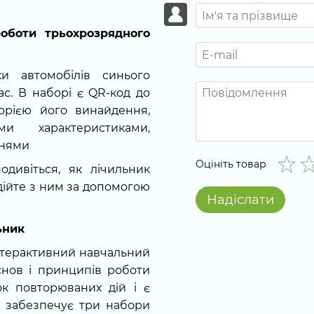
оботи трьохрозрядного
ки автомобілів синього
с. В наборі є QR-код до
торією його винайдення,
 характеристиками,
ннями
Оцініть товар
одивіться, як лічильник
дійте з ним за допомогою
Надіслати
ьник
інтерактивний навчальний
снов і принципів роботи
ок повторюваних дій і є
і забезпечує три набори