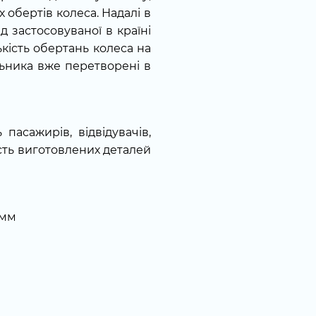
 обертів колеса. Надалі в
д застосовуваної в країні
ькість обертань колеса на
ильника вже перетворені в
пасажирів, відвідувачів,
кість виготовлених деталей
 мм