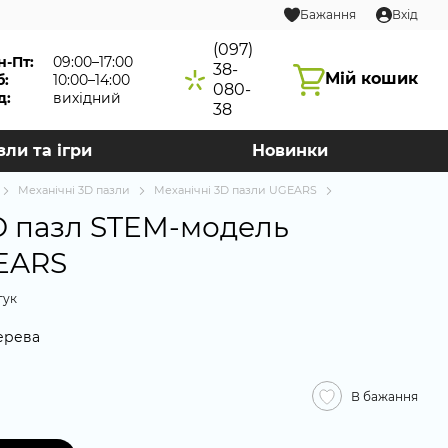
Бажання
Вхід
(097)
н-Пт:
09:00–17:00
38-
Мій кошик
б:
10:00–14:00
080-
д:
вихідний
38
зли та ігри
Новинки
Механічні 3D пазли
Механічні 3D пазли UGEARS
D пазл STEM-модель
EARS
гук
дерева
В бажання