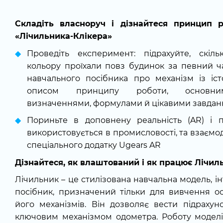
Складіть власноруч і дізнайтеся принцип р
«Лічильника-Клікера»
Проведіть експеримент: підрахуйте, скіль
кольору проїхали повз будинок за певний ча
навчального посібника про механізм із іс
описом принципу роботи, основними
визначеннями, формулами й цікавими завда
Пориньте в доповнену реальність (AR) і п
використовується в промисловості, та взаємо
спеціального додатку Ugears AR
Дізнайтеся, як влаштований і як працює Лічил
Лічильник – це стилізована навчальна модель, 
посібник, призначений тільки для вивчення о
його механізмів. Він дозволяє вести підрахун
ключовим механізмом одометра. Роботу модел