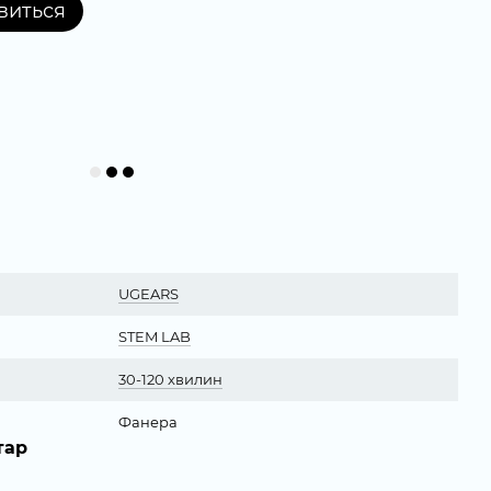
явиться
UGEARS
STEM LAB
30-120 хвилин
Фанера
тар