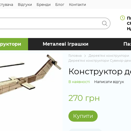
стувача
Відгуки
Бренди
Блог
Контакти
П
С
Н
труктори
Металеві іграшки
Па
Головна
Дерев'яні конструктори
Дерев'яні конструктори Сувенір-де
Конструктор д
В наявності
Написати відгук
270 грн
Купити