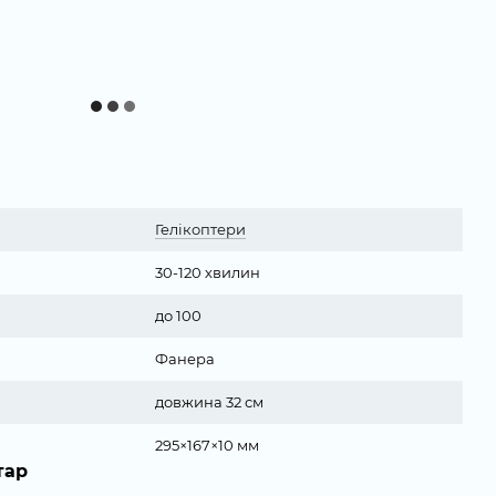
Гелікоптери
30-120 хвилин
до 100
Фанера
довжина 32 см
295×167×10 мм
тар