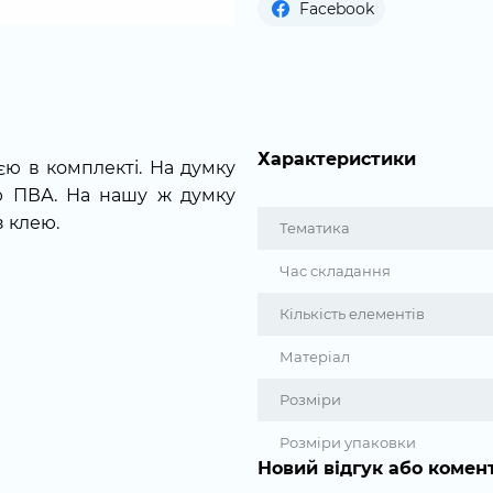
Facebook
Характеристики
єю в комплекті. На думку
ею ПВА. На нашу ж думку
з клею.
Тематика
Час складання
Кількість елементів
Матеріал
Розміри
Розміри упаковки
Новий відгук або комен