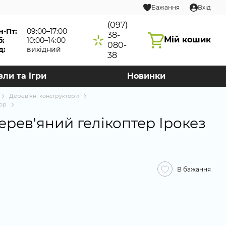
Бажання
Вхід
(097)
н-Пт:
09:00–17:00
38-
Мій кошик
б:
10:00–14:00
080-
д:
вихідний
38
зли та ігри
Новинки
Дерев'яні конструктори
кор
ерев'яний гелікоптер Ірокез
В бажання