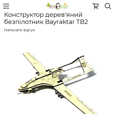
Дерев'яні конструктори
Дерев'яні конструктори
Дер
Конструктор дерев'яний
безпілотник Bayraktar TB2
Написати відгук