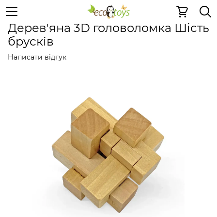
Дерев'яні конструктори
Дерев'яні головоломки
Дере
Дерев'яна 3D головоломка Шість
брусків
Написати відгук