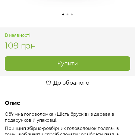
В наявності
109 грн
Купити
До обраного
Опис
Об'ємна головоломка «Шість брусків» з дерева в
подарунковій упаковці.
Принцип збірно-розбірних головоломок полягає в
тому, щоб знайти спосіб спочатку розібрати пазл, а