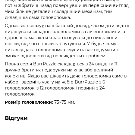
потім зібрати її назад повернувши їй первісний вигляд.
Чим більше деталей і складніший механізм, тим
складніша сама головоломка.
Однак, як показує наш багатий досвід, часом діти здатні
вирішувати складні головоломки за лічені хвилини, а
дорослі намагаються застосовувати до них закони
логіки, від чого тільки заплутуються. У будь-якому
випадку дана головоломка змусить вас подумати і
зможе відволікти від повсякденних проблем.
Повна серія BurrPuzzle складається з 24 видів та її
зручно брати як подарунки на клас або великий
колектив. Якщо вас цікавить дана головоломка саме в
наборі, зверніть увагу на набір BurrPuzzle з 6
головоломок, з 12 головоломок і повний з 24
головоломок.
Розмір головоломки:
75×75 мм.
Відгуки