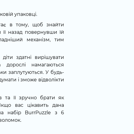
ковій упаковці.
гає в тому, щоб знайти
и її назад повернувши їй
ладніший механізм, тим
 діти здатні вирішувати
а дорослі намагаються
ьки заплутуються. У будь-
умати і зможе відволікти
в та її зручно брати як
кщо вас цікавить дана
на набір BurrPuzzle з 6
оволомок.