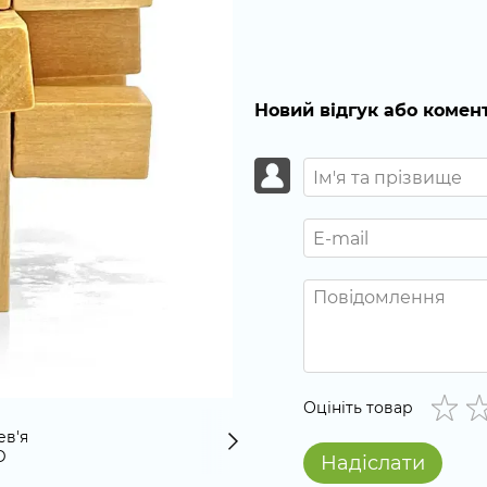
Новий відгук або комен
Оцініть товар
Надіслати