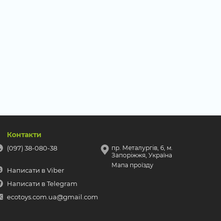
Контакти
(097) 38-080-38
пр. Металургів, 6, м.
Запоріжжя, Україна
Мапа проїзду
Написати в Viber
Написати в Telegram
ecotoys.com.ua@gmail.com