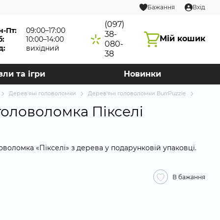
Бажання
Вхід
(097)
н-Пт:
09:00–17:00
38-
Мій кошик
б:
10:00–14:00
080-
д:
вихідний
38
зли та ігри
Новинки
Дерев'яні головоломки
Дерев'яні головоломки BurrPuzzle
головоломка Пікселі
оволомка «Пікселі» з дерева у подарунковій упаковці.
В бажання