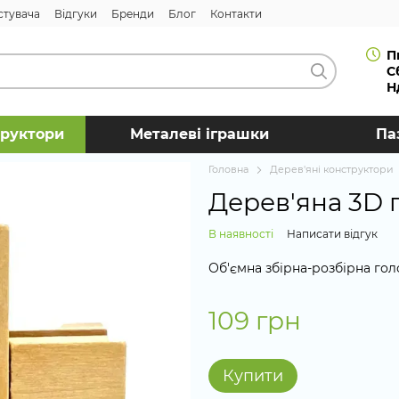
стувача
Відгуки
Бренди
Блог
Контакти
П
С
Н
труктори
Металеві іграшки
Па
Головна
Дерев'яні конструктори
Дерев'яна 3D 
В наявності
Написати відгук
Об'ємна збірна-розбірна гол
109 грн
Купити