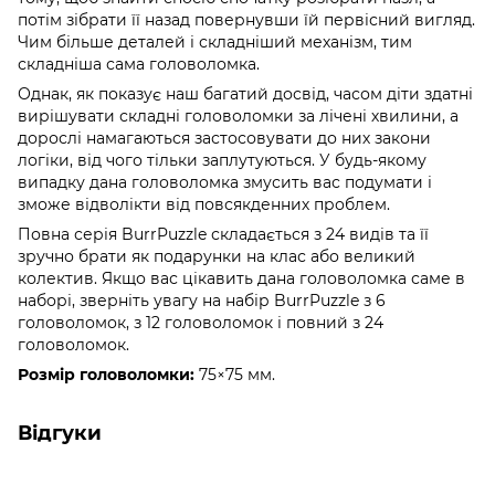
потім зібрати її назад повернувши їй первісний вигляд.
Чим більше деталей і складніший механізм, тим
складніша сама головоломка.
Однак, як показує наш багатий досвід, часом діти здатні
вирішувати складні головоломки за лічені хвилини, а
дорослі намагаються застосовувати до них закони
логіки, від чого тільки заплутуються. У будь-якому
випадку дана головоломка змусить вас подумати і
зможе відволікти від повсякденних проблем.
Повна серія BurrPuzzle складається з 24 видів та її
зручно брати як подарунки на клас або великий
колектив. Якщо вас цікавить дана головоломка саме в
наборі, зверніть увагу на набір BurrPuzzle з 6
головоломок, з 12 головоломок і повний з 24
головоломок.
Розмір головоломки:
75×75 мм.
Відгуки