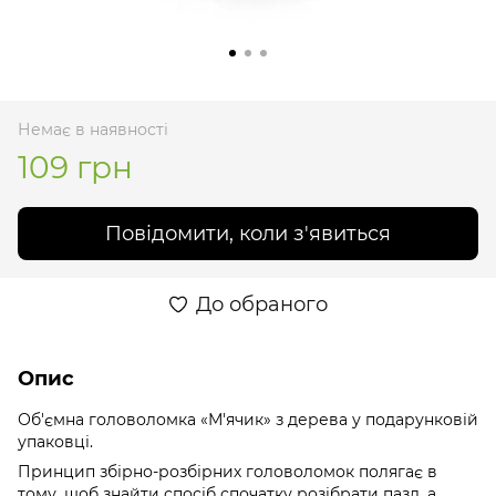
Немає в наявності
109 грн
Повідомити, коли з'явиться
До обраного
Опис
Об'ємна головоломка «М'ячик» з дерева у подарунковій
упаковці.
Принцип збірно-розбірних головоломок полягає в
тому, щоб знайти спосіб спочатку розібрати пазл, а