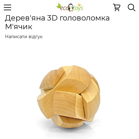
Дерев'яні конструктори
Дерев'яні головоломки
Дере
Дерев'яна 3D головоломка
М'ячик
Написати відгук