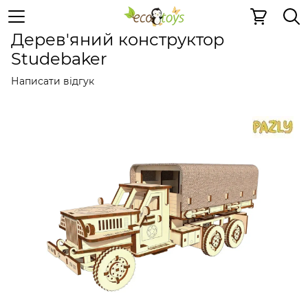
Дерев'яні конструктори
Дерев'яні конструктори
Дер
Дерев'яний конструктор
Studebaker
Написати відгук