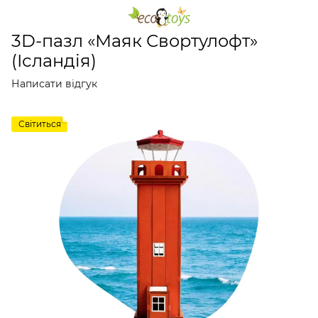
Дерев'яні конструктори
Дерев'яні конструктори
Дер
3D-пазл «Маяк Свортулофт»
(Ісландія)
Написати відгук
Світиться