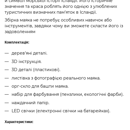
й символ морської історії Ісландії. Його історичне
значення та краса роблять його однією з улюблених
туристичних визначних пам’яток в Ісландії.
Збірка маяка не потребує особливих навичок або
інструментів, завдяки чому ви зможете скласти його із
задоволенням
Комплектація:
дерев’яні деталі.
3D інструкція.
3D деталі (пластикові).
листівка з фотографією реального маяка.
орг-скло для башти маяка.
набір для фарбування (пензлики, екологічні фарби).
наждачний папір.
LED свічки (електронні свічки на батарейках).
Характеристики: