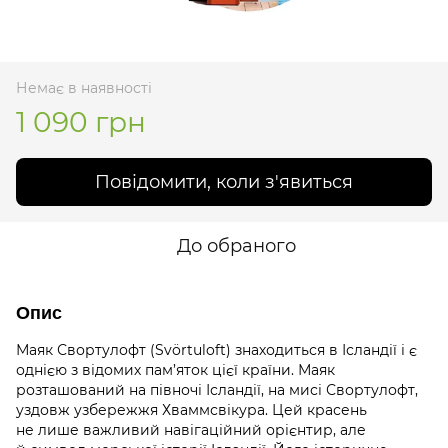
Немає в наявності
1 090 грн
Повідомити, коли з'явиться
До обраного
Опис
Маяк Свортулофт (Svörtuloft) знаходиться в Ісландії і є
однією з відомих пам’яток цієї країни. Маяк
розташований на півночі Ісландії, на мисі Свортулофт,
уздовж узбережжя Хваммсвікура. Цей красень
не лише важливий навігаційний орієнтир, але