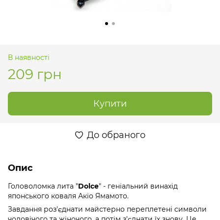
В наявності
209 грн
Купити
До обраного
Опис
Головоломка лита "
Dolce
" - геніальний винахід
японського коваля Акіо Ямамото.
Завдання роз'єднати майстерно переплетені символи
чоловічого та жіночого, а потім з'єднати їх знову. Це