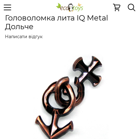
Металеві іграшки
Металеві головоломки
Металеві г
Головоломка лита IQ Metal
Дольче
Написати відгук