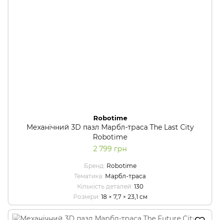
Robotime
Механічний 3D пазл Марбл-траса The Last City
Robotime
2 799 грн
Бренд
Robotime
Тематика
Марбл-траса
Кількість деталей
130
Розміри
18 × 7,7 × 23,1 см