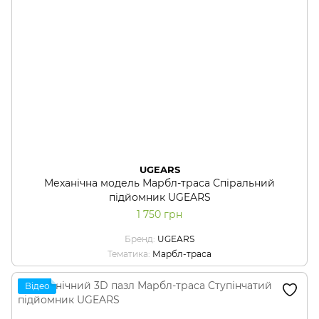
UGEARS
Механічна модель Марбл-траса Спіральний
підйомник UGEARS
1 750 грн
Бренд
UGEARS
Тематика
Марбл-траса
Відео