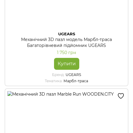
UGEARS
Механічний 3D пазл модель Марбл-траса
Багаторівневий підйомник UGEARS
1 750 грн
Купити
Бренд
UGEARS
Тематика
Марбл-траса