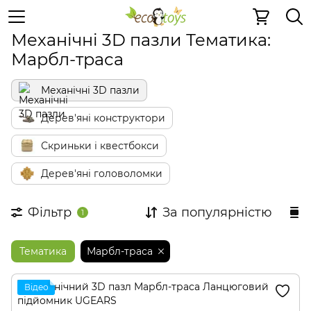
Дерев'яні конструктори
Механічні 3D пазли
Механічні 3D пазли Тематика:
Марбл-траса
Механічні 3D пазли
Дерев'яні конструктори
Скриньки і квестбокси
Дерев'яні головоломки
Фільтр
За популярністю
1
Тематика
Марбл-траса
Відео