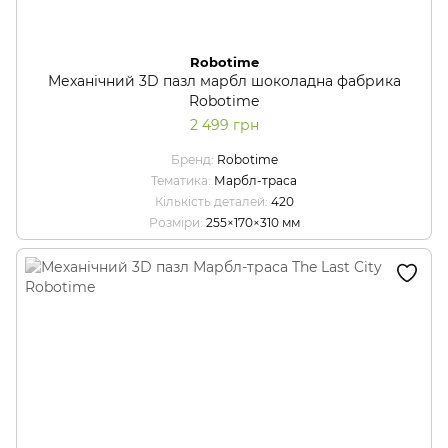
Robotime
Механічний 3D пазл марбл шоколадна фабрика
Robotime
2 499 грн
Бренд
Robotime
Тематика
Марбл-траса
Кількість деталей
420
Розміри
255×170×310 мм