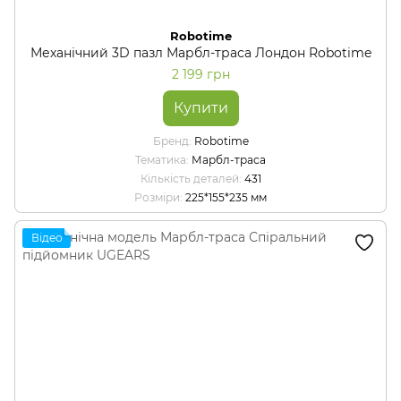
Robotime
Механічний 3D пазл Марбл-траса Лондон Robotime
2 199 грн
Купити
Бренд
Robotime
Тематика
Марбл-траса
Кількість деталей
431
Розміри
225*155*235 мм
Відео