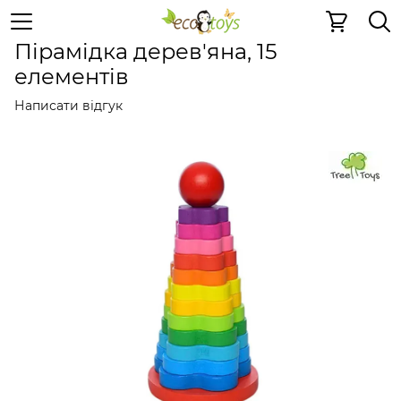
Пазли та ігри
Розумні іграшки
Розумні іграшки Tree 
Пірамідка дерев'яна, 15
елементів
Написати відгук