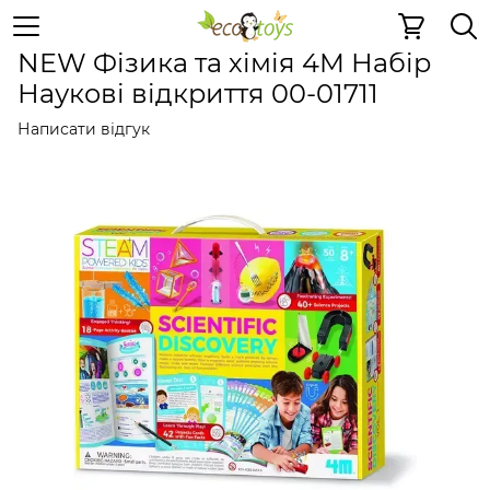
Дерев'яні конструктори
Роботи-конструктори
Робот
NEW Фізика та хімія 4M Набір
Наукові відкриття 00-01711
Написати відгук