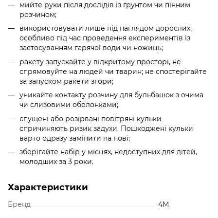
мийте руки після дослідів із ґрунтом чи пінним
розчином;
використовувати лише під наглядом дорослих,
особливо під час проведення експериментів із
застосуванням гарячої води чи ножиць;
ракету запускайте у відкритому просторі, не
спрямовуйте на людей чи тварин; не спостерігайте
за запуском ракети згори;
уникайте контакту розчину для бульбашок з очима
чи слизовими оболонками;
спущені або розірвані повітряні кульки
спричиняють ризик задухи. Пошкоджені кульки
варто одразу замінити на нові;
зберігайте набір у місцях, недоступних для дітей,
молодших за 3 роки.
Характеристики
Бренд
4М