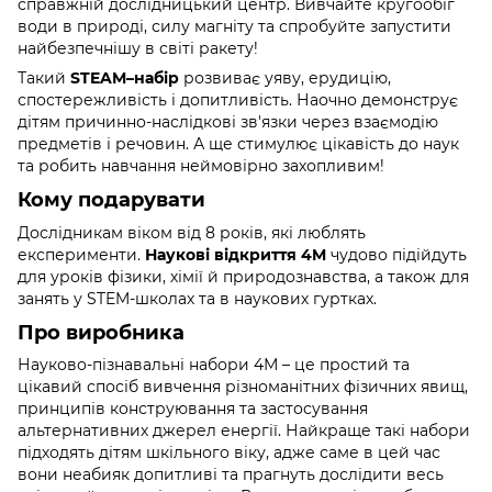
справжній дослідницький центр. Вивчайте кругообіг
води в природі, силу магніту та спробуйте запустити
найбезпечнішу в світі ракету!
Такий
STEAM–набір
розвиває уяву, ерудицію,
спостережливість і допитливість. Наочно демонструє
дітям причинно-наслідкові зв'язки через взаємодію
предметів і речовин. А ще стимулює цікавість до наук
та робить навчання неймовірно захопливим!
Кому подарувати
Дослідникам віком від 8 років, які люблять
експерименти.
Наукові відкриття 4M
чудово підійдуть
для уроків фізики, хімії й природознавства, а також для
занять у STEM-школах та в наукових гуртках.
Про виробника
Науково-пізнавальні набори 4М – це простий та
цікавий спосіб вивчення різноманітних фізичних явищ,
принципів конструювання та застосування
альтернативних джерел енергії. Найкраще такі набори
підходять дітям шкільного віку, адже саме в цей час
вони неабияк допитливі та прагнуть дослідити весь