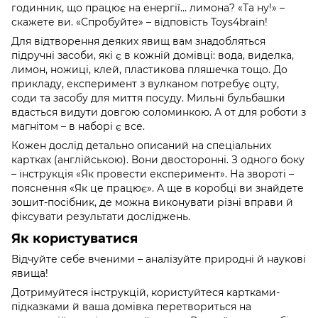
годинник, що працює на енергії… лимона? «Та ну!» –
скажете ви. «Спробуйте» – відповість Toys4brain!
Для відтворення деяких явищ вам знадобляться
підручні засоби, які є в кожній домівці: вода, виделка,
лимон, ножиці, клей, пластикова пляшечка тощо. До
прикладу, експеримент з вулканом потребує оцту,
соди та засобу для миття посуду. Мильні бульбашки
вдасться видути довгою соломинкою. А от для роботи з
магнітом – в наборі є все.
Кожен дослід детально описаний на спеціальних
картках (англійською). Вони двосторонні. З одного боку
– інструкція «Як провести експеримент». На звороті –
пояснення «Як це працює». А ще в коробці ви знайдете
зошит-посібник, де можна виконувати різні вправи й
фіксувати результати досліджень.
Як користуватися
Відчуйте себе вченими – аналізуйте природні й наукові
явища!
Дотримуйтеся інструкцій, користуйтеся картками-
підказками й ваша домівка перетвориться на