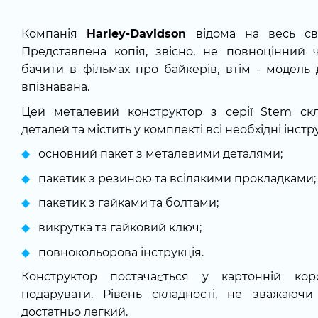
Компанія
Harley-Davidson
відома на весь сві
Представлена копія, звісно, не повноцінний
бачити в фільмах про байкерів, втім - модель
впізнавана.
Цей металевий конструктор з серії Stem скл
деталей та містить у комплекті всі необхідні інст
основний пакет з металевими деталями;
пакетик з резиною та всілякими прокладками;
пакетик з гайками та болтами;
викрутка та гайковий ключ;
повнокольорова інструкція.
Конструктор постачається у картонній ко
подарувати. Рівень складності, не зважаючи
достатньо легкий.