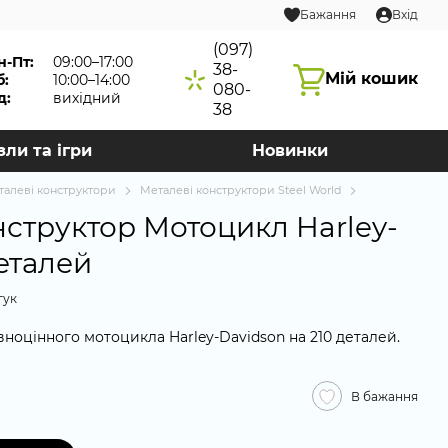
Бажання
Вхід
(097)
н-Пт:
09:00–17:00
38-
Мій кошик
б:
10:00–14:00
080-
д:
вихідний
38
зли та ігри
Новинки
талеві конструктори
Металеві конструктори Steel World
структор Мотоцикл Harley-
деталей
гук
ноцінного мотоцикла Harley-Davidson на 210 деталей.
В бажання