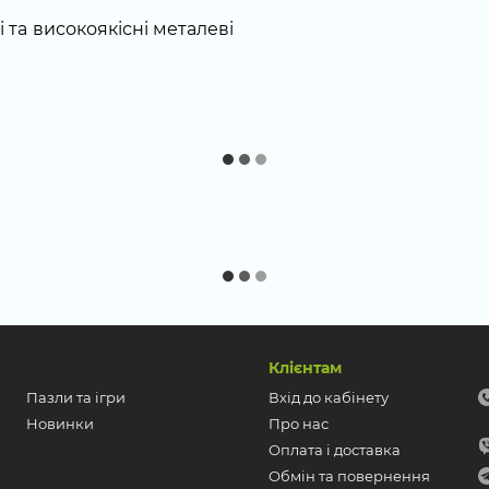
і та високоякісні металеві
Клієнтам
Пазли та ігри
Вхід до кабінету
Новинки
Про нас
Оплата і доставка
Обмін та повернення