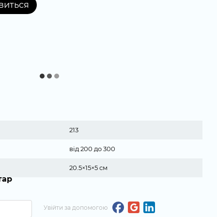
явиться
213
від 200 до 300
20.5×15×5 см
тар
Увійти за допомогою