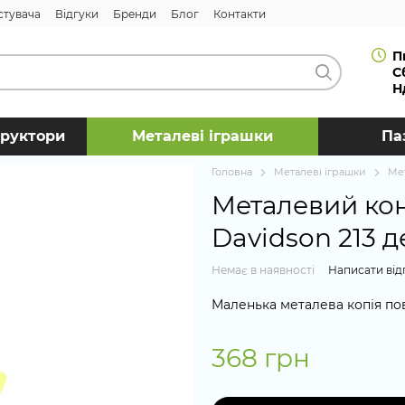
стувача
Відгуки
Бренди
Блог
Контакти
П
С
Н
труктори
Металеві іграшки
Па
Головна
Металеві іграшки
Ме
Металевий кон
Davidson 213 
Немає в наявності
Написати від
Маленька металева копія пов
368 грн