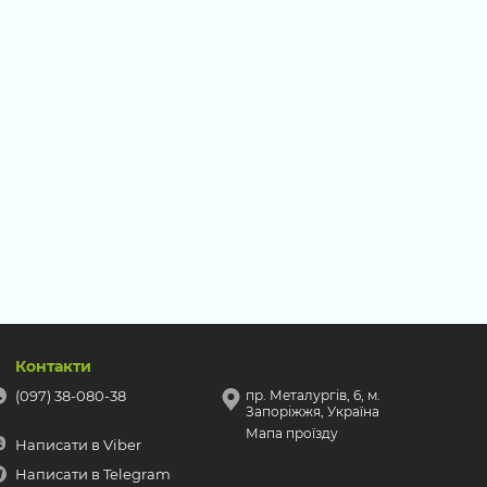
Контакти
(097) 38-080-38
пр. Металургів, 6, м.
Запоріжжя, Україна
Мапа проїзду
Написати в Viber
Написати в Telegram