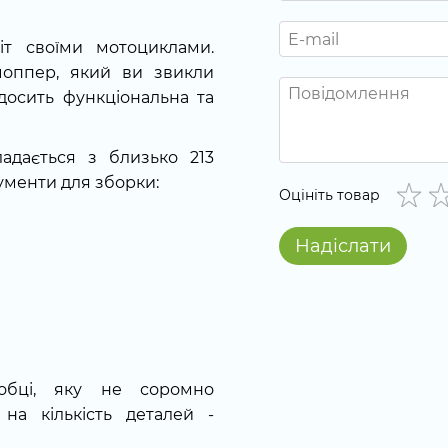
т своїми мотоциклами.
 чоппер, який ви звикли
 досить функціональна та
адається з близько 213
рументи для зборки:
Оцініть товар
Надіслати
робці, яку не соромно
 на кількість деталей -