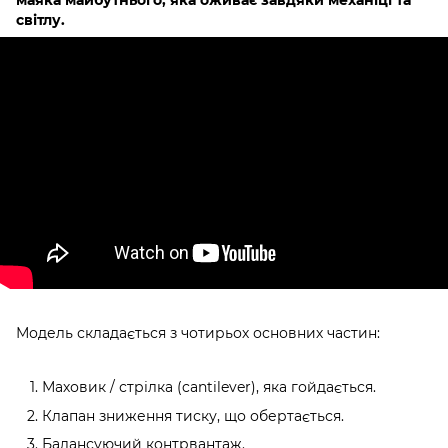
маяка майбутнього, яка оживає завдяки механіці та
світлу.
Модель складається з чотирьох основних частин:
Маховик / стрілка (cantilever), яка гойдається.
Клапан зниження тиску, що обертається.
Балансуючий контр­вантаж.