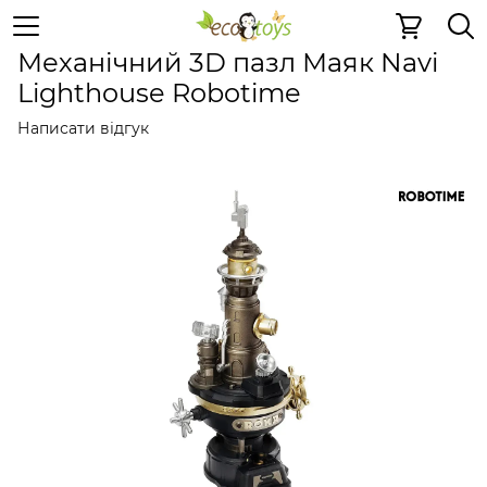
Дерев'яні конструктори
Механічні 3D пазли
Механічн
Механічний 3D пазл Маяк Navi
Lighthouse Robotime
Написати відгук