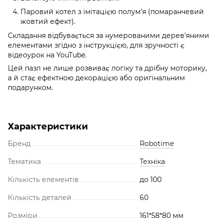
Паровий котел з імітацією полум’я (помаранчевий
жовтий ефект).
Складання відбувається за нумерованими дерев’яними
елементами згідно з інструкцією, для зручності є
відеоурок на YouTube.
Цей пазл не лише розвиває логіку та дрібну моторику,
а й стає ефектною декорацією або оригінальним
подарунком.
Характеристики
Бренд
Robotime
Тематика
Техніка
Кількість елементів
до 100
Кількість деталей
60
Розміри
161*58*80 мм